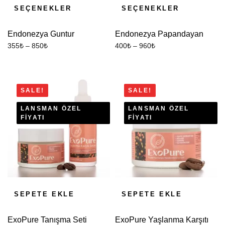
SEÇENEKLER
SEÇENEKLER
Endonezya Guntur
Endonezya Papandayan
355
₺
–
850
₺
400
₺
–
960
₺
SALE!
SALE!
LANSMAN ÖZEL
LANSMAN ÖZEL
FIYATI
FIYATI
SEPETE EKLE
SEPETE EKLE
ExoPure Tanışma Seti
ExoPure Yaşlanma Karşıtı