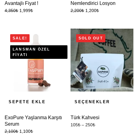
Avantajlı Fiyat !
Nemlendirici Losyon
1,999
₺
1,200
₺
4,350
₺
2,200
₺
SALE!
SOLD OUT
LANSMAN ÖZEL
FIYATI
SEPETE EKLE
SEÇENEKLER
ExoPure Yaşlanma Karşıtı
Türk Kahvesi
Serum
105
₺
–
250
₺
1,100
₺
2,100
₺