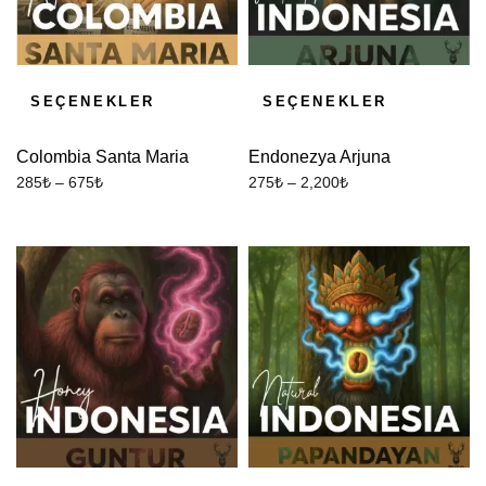
SEÇENEKLER
SEÇENEKLER
Colombia Santa Maria
Endonezya Arjuna
285
₺
–
675
₺
275
₺
–
2,200
₺