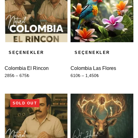
SEÇENEKLER
SEÇENEKLER
Colombia El Rincon
Colombia Las Flores
285
₺
–
675
₺
610
₺
–
1,450
₺
SOLD OUT